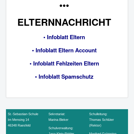
•
•
•
ELTERNNACHRICHT
• Infoblatt Eltern
• Infoblatt Eltern Account
• Infoblatt Fehlzeiten Eltern
• Infoblatt Spamschutz
St.-Sebastian-Schule
Sekretariat:
Schulleitung:
Im Mensing 14
Marina Bleker
Thomas Schlüter
46348 Raesfeld
(Rektor)
Sch
ulverwaltung:
Jana Klein-Ridder
Manfred Grömping