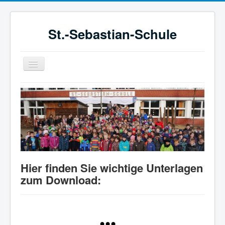
St.-Sebastian-Schule
Navigation
an/aus
STARTSEITE
SCHULE
SCHULLEBEN
BETREUUNG
FÖRDERVEREIN
Hier finden Sie wichtige Unterlagen
KONZEPTE UND VEREINBARUNGEN
zum Download:
•
•
•