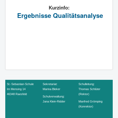
Kurzinfo:
Ergebnisse Qualitätsanalyse
St.-Sebastian-Schule
Sekretariat:
Schulleitung:
Im Mensing 14
Marina Bleker
Thomas Schlüter
46348 Raesfeld
(Rektor)
Sch
ulverwaltung:
Jana Klein-Ridder
Manfred Grömping
(Konrektor)