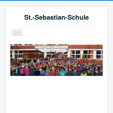
St.-Sebastian-Schule
Navigation
an/aus
STARTSEITE
SCHULE
SCHULLEBEN
BETREUUNG
FÖRDERVEREIN
KONZEPTE UND VEREINBARUNGEN
Herzlich willkommen bei der
St.-Sebastian-Schule